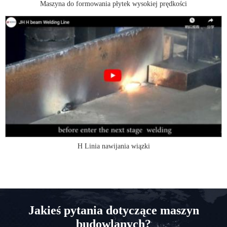
Maszyna do formowania płytek wysokiej prędkości
H Linia nawijania wiązki
Jakieś pytania dotyczące maszyn
budowlanych?