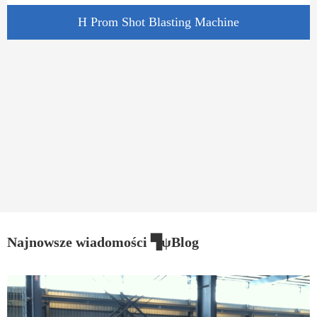
H Prom Shot Blasting Machine
Najnowsze wiadomości ▜ψBlog