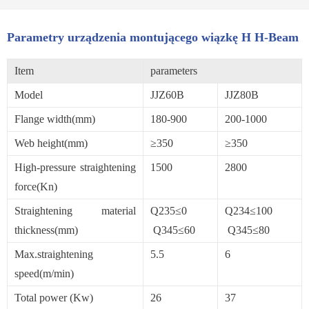
Parametry urządzenia montującego wiązkę H H-Beam
Item
parameters
Model
JJZ60B
JJZ80B
Flange width(mm)
180-900
200-1000
Web height(mm)
≥350
≥350
High-pressure straightening
1500
2800
force(Kn)
Straightening material
Q235≤0
Q234≤100
thickness(mm)
Q345≤60
Q345≤80
Max.straightening
5.5
6
speed(m/min)
Total power (Kw)
26
37