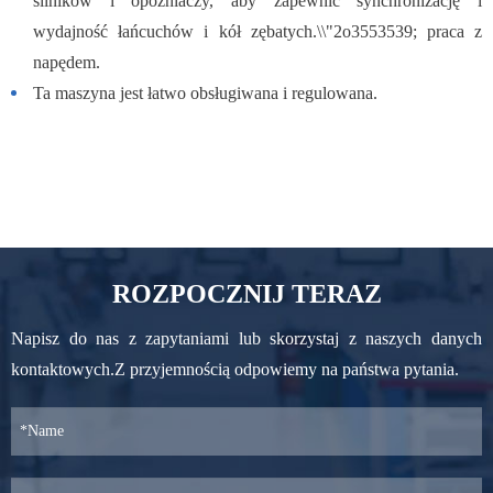
silników i opóźniaczy, aby zapewnić synchronizację i
wydajność łańcuchów i kół zębatych.\\"2o3553539; praca z
napędem.
Ta maszyna jest łatwo obsługiwana i regulowana.
ROZPOCZNIJ TERAZ
Napisz do nas z zapytaniami lub skorzystaj z naszych danych
kontaktowych.Z przyjemnością odpowiemy na państwa pytania.