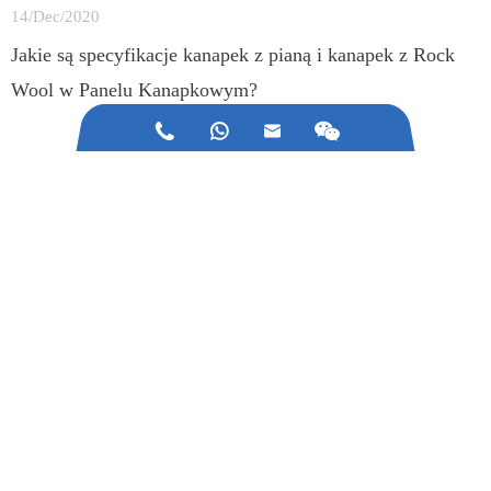
14/Dec/2020
Jakie są specyfikacje kanapek z pianą i kanapek z Rock
Wool w Panelu Kanapkowym?



Jakieś pytania dotyczące maszyn
budowlanych?
Napisz do nas z zapytaniami lub skorzystaj
z naszych danych kontaktowych.
Skontaktuj się.
Zadzwoń do nas:
+86-0575-84880891