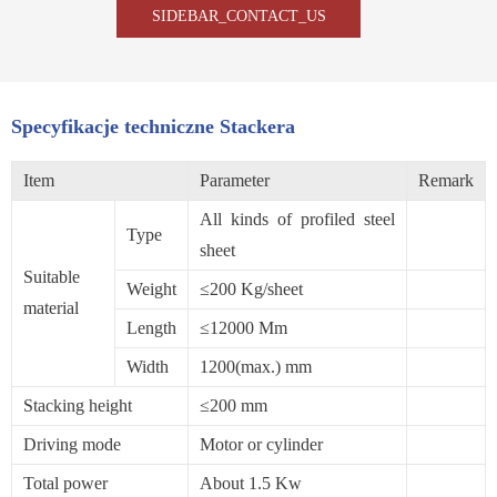
SIDEBAR_CONTACT_US
Specyfikacje techniczne Stackera
Item
Parameter
Remark
All kinds of profiled steel
Type
sheet
Suitable
Weight
≤200 Kg/sheet
material
Length
≤12000 Mm
Width
1200(max.) mm
Stacking height
≤200 mm
Driving mode
Motor or cylinder
Total power
About 1.5 Kw