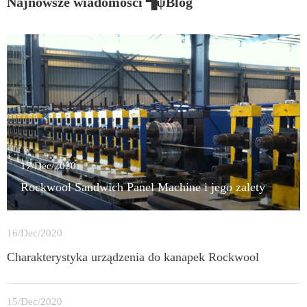
Najnowsze wiadomości ▜ψBlog
17/Dec/2020
Rockwool Sandwich Panel Machine i jego zalety
16/Dec/2020
Charakterystyka urządzenia do kanapek Rockwool
15/Dec/2020