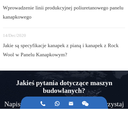
Wprowadzenie linii produkcyjnej poliuretanowego panelu
kanapkowego
14/Dec/2020
Jakie są specyfikacje kanapek z pianą i kanapek z Rock
Wool w Panelu Kanapkowym?
Jakieś pytania dotyczące maszyn
budowlanych?
Napisz do nas z zapytaniami lub skorzystaj



z naszych danych kontaktowych.
Skontaktuj się.